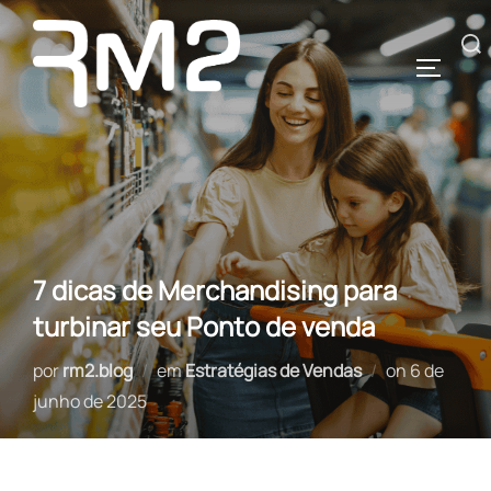
Pular
para
Pesquisar
ALTERN
o
por:
conteúdo
7 dicas de Merchandising para
turbinar seu Ponto de venda
Postado
por
rm2.blog
em
Estratégias de Vendas
on
6 de
em
junho de 2025