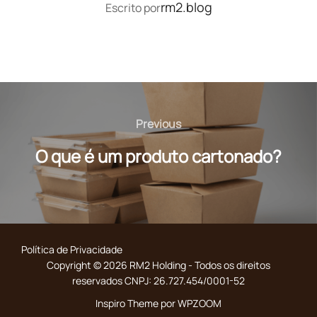
AUTOR DO POST
rm2.blog
Escrito por
Navegação
de
Previous
Previous
Post
O que é um produto cartonado?
Política de Privacidade
Copyright © 2026 RM2 Holding - Todos os direitos
reservados CNPJ: 26.727.454/0001-52
Inspiro Theme
por
WPZOOM