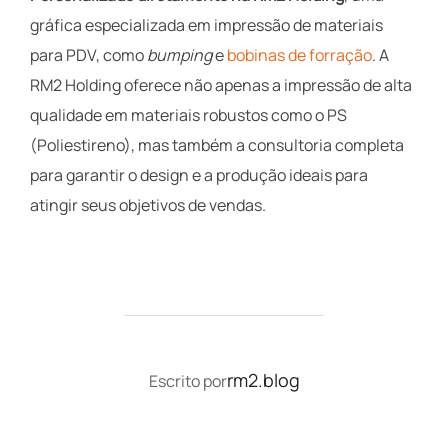
gráfica especializada em impressão de materiais
para PDV, como
bumping
e
bobinas de forração
. A
RM2 Holding oferece não apenas a impressão de alta
qualidade em materiais robustos como o PS
(Poliestireno), mas também a consultoria completa
para garantir o design e a produção ideais para
atingir seus objetivos de vendas.
AUTOR DO POST
rm2.blog
Escrito por