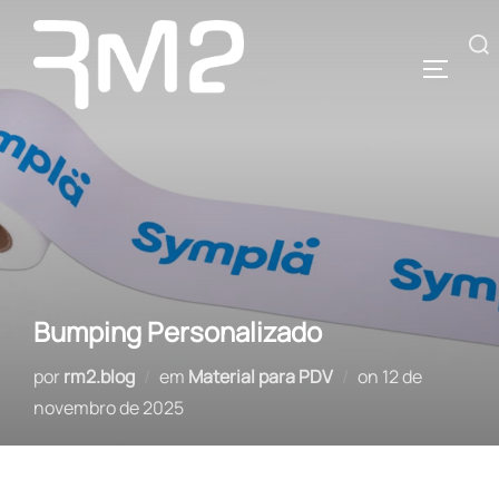
Pular
para
Pesquisar
ALTERN
o
por:
conteúdo
Bumping Personalizado
Postado
por
rm2.blog
em
Material para PDV
on
12 de
em
novembro de 2025