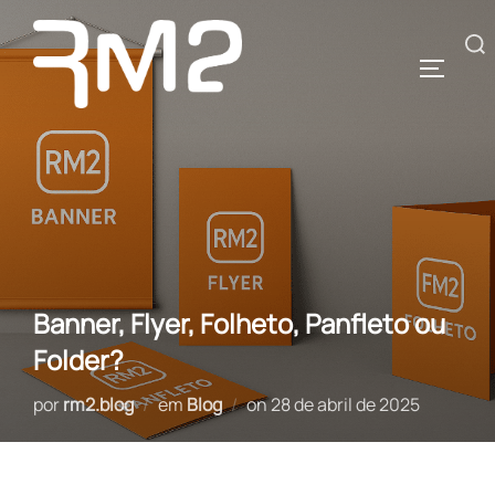
Pular
para
Pesquisar
ALTERN
o
por:
conteúdo
Banner, Flyer, Folheto, Panfleto ou
Folder?
Postado
por
rm2.blog
em
Blog
on
28 de abril de 2025
em