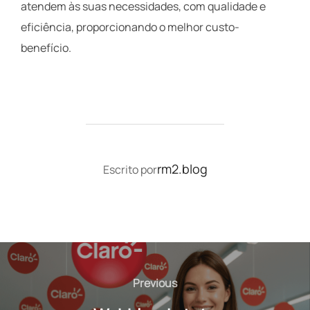
atendem às suas necessidades, com qualidade e
eficiência, proporcionando o melhor custo-
benefício.
AUTOR DO POST
rm2.blog
Escrito por
Navegação
de
Previous
Previous