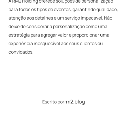
A RM2 Holding oferece soluções de personalização
para todos os tipos de eventos, garantindo qualidade,
atenção aos detalhes e um serviço impecável. Não
deixe de considerar a personalização como uma
estratégia para agregar valor e proporcionar uma
experiência inesquecível aos seus clientes ou
convidados.
AUTOR DO POST
rm2.blog
Escrito por