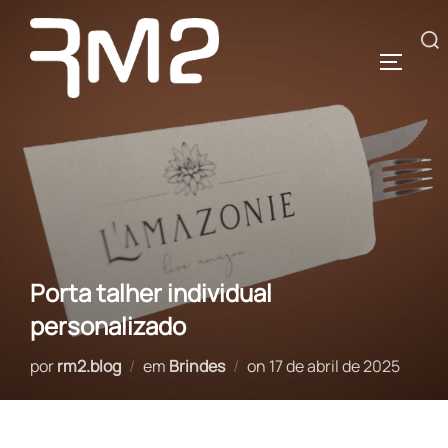
Pular
para
Pesquisar
ALTERN
o
por:
conteúdo
Porta talher individual
personalizado
Postado
por
rm2.blog
em
Brindes
on
17 de abril de 2025
em