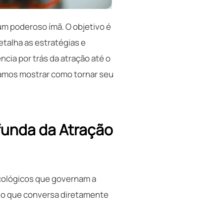
m poderoso ímã. O objetivo é
etalha as estratégias e
ia por trás da atração até o
amos mostrar como tornar seu
funda da Atração
sicológicos que governam a
ado que conversa diretamente