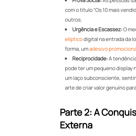
Prova Social:
As pessoas são
com o título “Os 10 mais vendi
outros.
Urgência e Escassez:
O med
elíptico
digital na entrada da 
forma, um
adesivo promociona
Reciprocidade:
A tendência
pode ter um pequeno display n
um laço subconsciente, sentind
arte de criar valor genuíno par
Parte 2: A Conqui
Externa