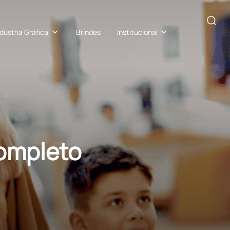
Pesquisar
ndústria Gráfica
Brindes
Institucional
por:
completo