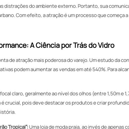
as distrações do ambiente externo. Portanto, sua comunica
 urbano. Com efeito, a atração é um processo que começa a
formance: A Ciência por Trás do Vidro
menta de atração mais poderosa do varejo. Um estudo da co
riativas podem aumentar as vendas em até 540%. Para alcan
ocal claro, geralmente ao nível dos olhos (entre 1,50m e 1
é crucial, pois deve destacar os produtos e criar profundi
stória.
ão Tropical”:
Uma loja de moda praia, ao invés de apenas c