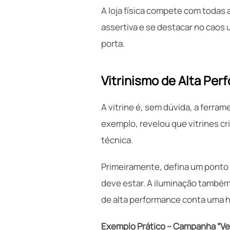
A loja física compete com todas 
assertiva e se destacar no caos
porta.
Vitrinismo de Alta Per
A vitrine é, sem dúvida, a ferra
exemplo, revelou que vitrines c
técnica.
Primeiramente, defina um ponto f
deve estar. A iluminação também 
de alta performance conta uma hi
Exemplo Prático – Campanha “Ver