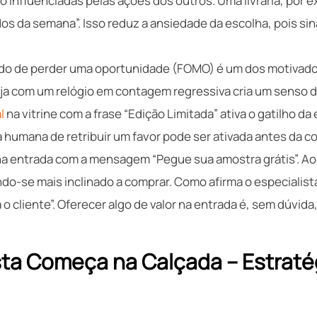
 influenciadas pelas ações dos outros. Uma livraria, por e
dos da semana”. Isso reduz a ansiedade da escolha, pois sin
o de perder uma oportunidade (FOMO) é um dos motivado
loja com um relógio em contagem regressiva cria um senso 
l
na vitrine com a frase “Edição Limitada” ativa o gatilho da
 humana de retribuir um favor pode ser ativada antes da c
a entrada com a mensagem “Pegue sua amostra grátis”. Ao ac
o-se mais inclinado a comprar. Como afirma o especialista 
a o cliente”. Oferecer algo de valor na entrada é, sem dúvida
sta Começa na Calçada – Estraté