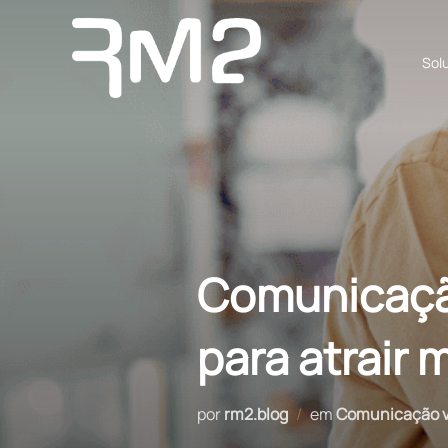
Pular
para
Sol
o
conteúdo
Comunicação
para atrair 
por
rm2.blog
em
Comunicação vi