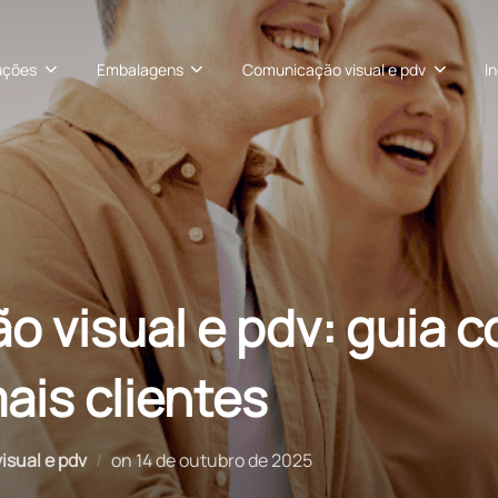
uções
Embalagens
Comunicação visual e pdv
I
 visual e pdv: guia 
mais clientes
Postado
sual e pdv
on
14 de outubro de 2025
em