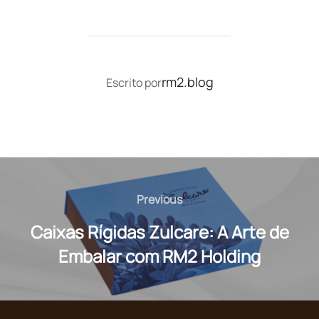
AUTOR DO POST
rm2.blog
Escrito por
Navegação
de
Previous
Previous
Post
Caixas Rígidas Zulcare: A Arte de
Embalar com RM2 Holding