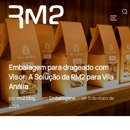
Pular
para
Pesquisar
ALTERN
o
por:
conteúdo
Embalagem para drageado com
Visor: A Solução da RM2 para Vila
Anália
Postado
por
rm2.blog
em
Embalagens
on
5 de maio de
em
2025