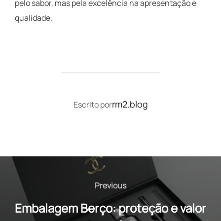
pelo sabor, mas pela excelência na apresentação e
qualidade.
AUTOR DO POST
rm2.blog
Escrito por
Navegação
de
Previous
Previous
Post
Embalagem Berço: proteção e valor