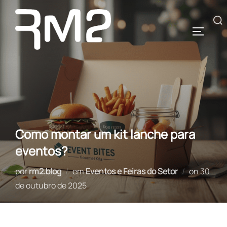
Pular
para
Pesquisar
ALTERN
o
por:
conteúdo
Como montar um kit lanche para
eventos?
Postad
por
rm2.blog
em
Eventos e Feiras do Setor
on
30
em
de outubro de 2025