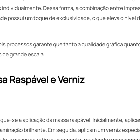
 individualmente. Dessa forma, a combinação entre impress
de possui um toque de exclusividade, o que eleva o nível 
ois processos garante que tanto a qualidade gráfica quant
de grande escala.
a Raspável e Verniz
gue-se a aplicação da massa raspável. Inicialmente, aplica
minação brilhante. Em seguida, aplicam um verniz especial
-la, a massa se retira suavemente, revelando a mensagem