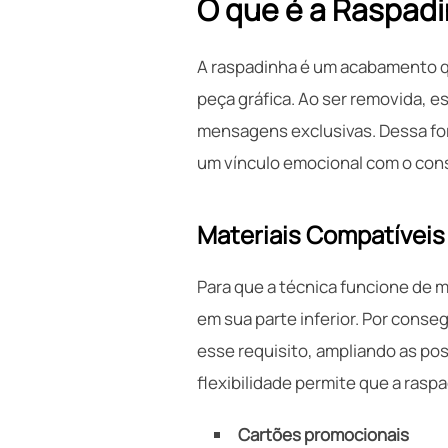
O que é a Raspadi
A raspadinha é um acabamento q
peça gráfica. Ao ser removida, 
mensagens exclusivas. Dessa for
um vínculo emocional com o con
Materiais Compatíveis
Para que a técnica funcione de m
em sua parte inferior. Por cons
esse requisito, ampliando as pos
flexibilidade permite que a rasp
Cartões promocionais