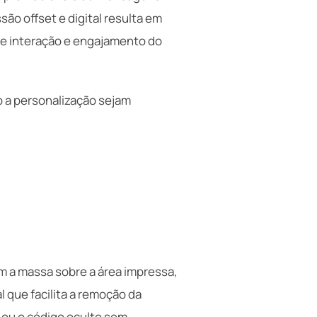
ão offset e digital resulta em
de interação e engajamento do
o a personalização sejam
m a massa sobre a área impressa,
 que facilita a remoção da
 ou o código oculto sem