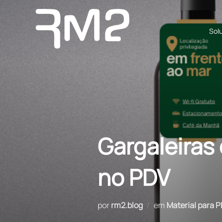
Pular
para
Sol
o
conteúdo
Gargaleiras 
no PDV
por
rm2.blog
em
Material para 