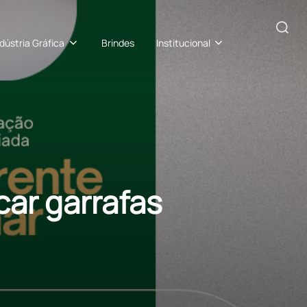
Pesquisar
ndústria Gráfica
Brindes
Institucional
por:
car garrafas