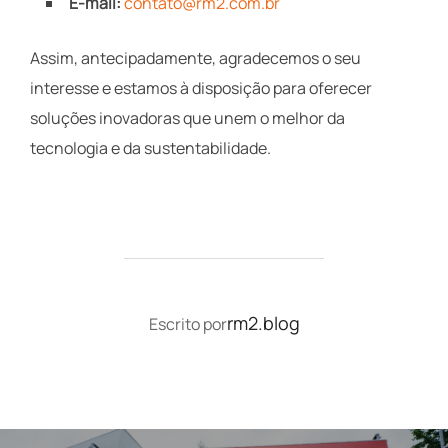
E-mail:
contato@rm2.com.br
Assim, antecipadamente, agradecemos o seu
interesse e estamos à disposição para oferecer
soluções inovadoras que unem o melhor da
tecnologia e da sustentabilidade.
AUTOR DO POST
rm2.blog
Escrito por