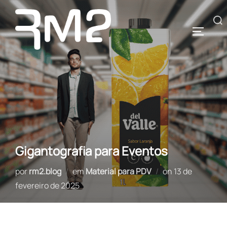
Pular
para
Pesquisar
ALTERN
o
por:
conteúdo
Gigantografia para Eventos
Postado
por
rm2.blog
em
Material para PDV
on
13 de
em
fevereiro de 2025