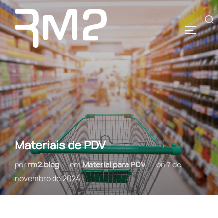
Pular
para
Pesquisar
ALTERN
o
por:
conteúdo
Materiais de PDV
Postado
por
rm2.blog
em
Material para PDV
on
7 de
em
novembro de 2024