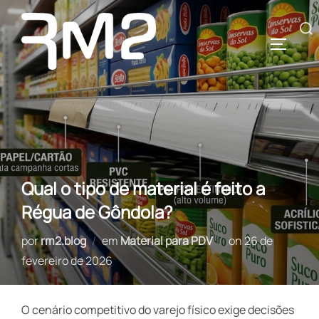
Pular
para
Pesquisar
ALTERN
o
por:
conteúdo
Qual o tipo de material é feito a
Régua de Gôndola?
Postado
por
rm2.blog
em
Material para PDV
on
26 de
em
fevereiro de 2026
O cenário competitivo do varejo físico exige decisões