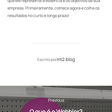
que ele represente a essência e os objetivos da sua
empresa. Primeiramente, comece agora e colha os
resultados no curto e longo prazo!
AUTOR DO POST
rm2.blog
Escrito por
Navegação
de
Previous
Previous
Post
O que é o Wobbler?