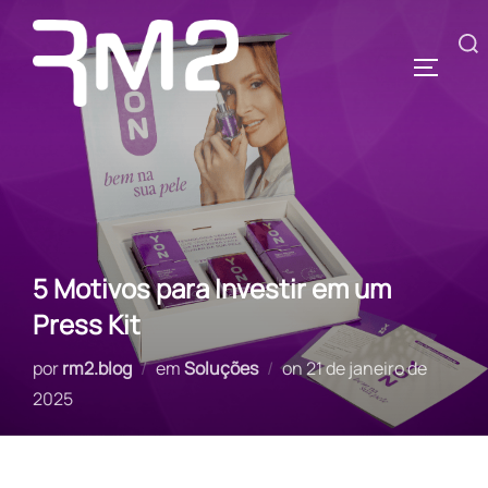
Pular
para
Pesquisar
ALTERN
o
por:
conteúdo
5 Motivos para Investir em um
Press Kit
Postado
por
rm2.blog
em
Soluções
on
21 de janeiro de
em
2025