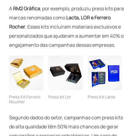
A
RM2 Gráfica
, por exemplo, produziu press kits para
marcas renomadas como
Lacta, LOR e Ferrero
Rocher
. Esses kits incluíram materiais exclusivos e
personalizados que ajudaram a aumentar em 40% o
engajamento das campanhas dessas empresas.
Press Kit Ferrero
Press kit L’or
Press Kit Lacta
Roucher
Segundo dados do setor, campanhas com press kits
de alta qualidade têm 50% mais chances de gerar
conversões e parcerias estratégicas. Um case de