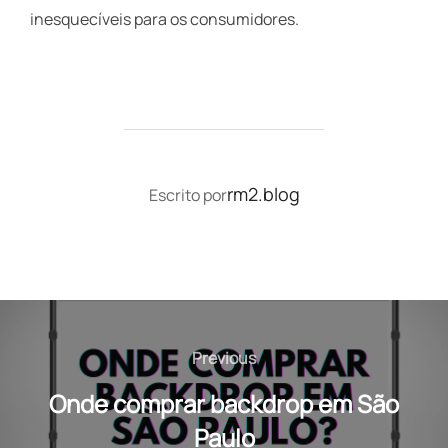
inesquecíveis para os consumidores.
AUTOR DO POST
rm2.blog
Escrito por
Navegação
de
Previous
Previous
Post
Onde comprar backdrop em São
Paulo