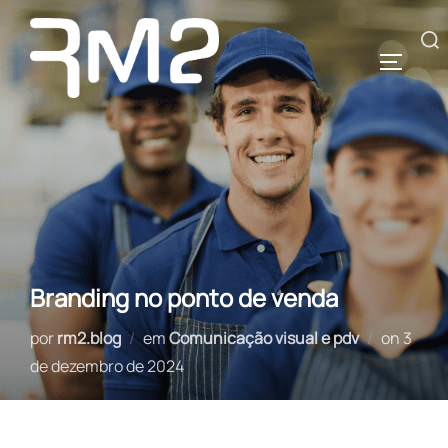
Pular
para
Pesquisar
ALTERN
o
por:
conteúdo
Branding no ponto de venda
Posta
por
rm2.blog
em
Comunicação visual e pdv
on
3
em
de dezembro de 2024