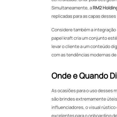
Simultaneamente, a
RM2 Holding
replicadas para as capas desses
Considere também a integração 
papel kraft cria um conjunto est
levar o cliente a um conteúdo dig
com as tendências modernas de 
Onde e Quando Di
As ocasiões para o uso desses m
são brindes extremamente úteis
influenciadores, o visual rústic
excelentes para o onboarding de