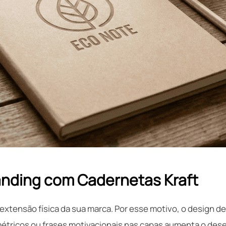
anding com Cadernetas Kraft
tensão física da sua marca. Por esse motivo, o design dev
étricos ou frases motivacionais nas capas aumenta o desej