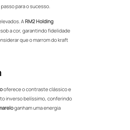
o passo para o sucesso.
elevados. A
RM2 Holding
sob a cor, garantindo fidelidade
onsiderar que o marrom do kraft
m
to
oferece o contraste clássico e
ito inverso belíssimo, conferindo
marelo
ganham uma energia