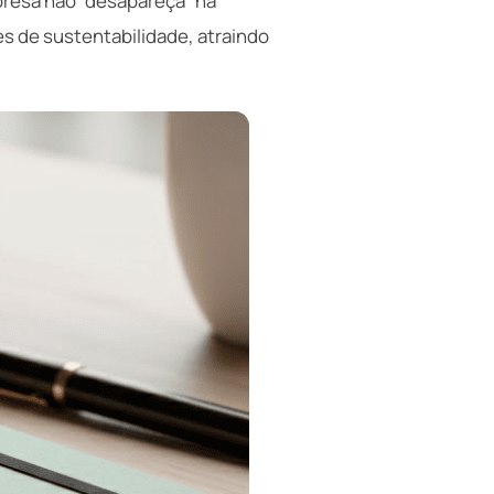
presa não “desapareça” na
es de sustentabilidade, atraindo