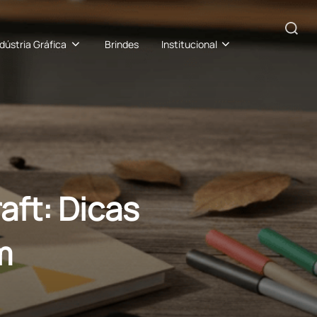
Pesquisar
ndústria Gráfica
Brindes
Institucional
por:
aft: Dicas
m