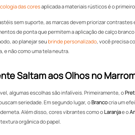
icologia das cores
aplicada a materiais rústicos é o primeir
pastéis sem suporte, as marcas devem priorizar contrastes 
mentos de ponta que permitem a aplicação de calço branco 
odo, ao planejar seu
brinde personalizado
, você precisa c
a, e não como uma tela neutra.
nte Saltam aos Olhos no Marro
l, algumas escolhas são infalíveis. Primeiramente, o
Pre
 buscam seriedade. Em segundo lugar, o
Branco
cria um efe
aderneta. Além disso, cores vibrantes como o
Laranja
e o
A
extura orgânica do papel.