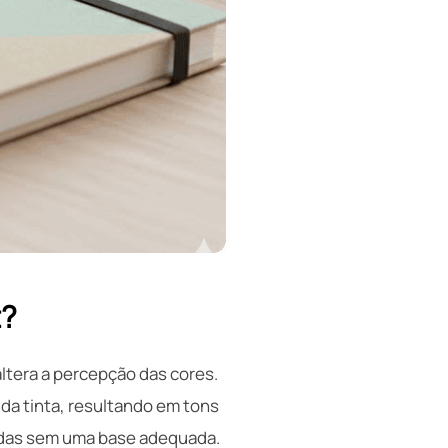
t?
altera a percepção das cores.
 da tinta, resultando em tons
cadas sem uma base adequada.