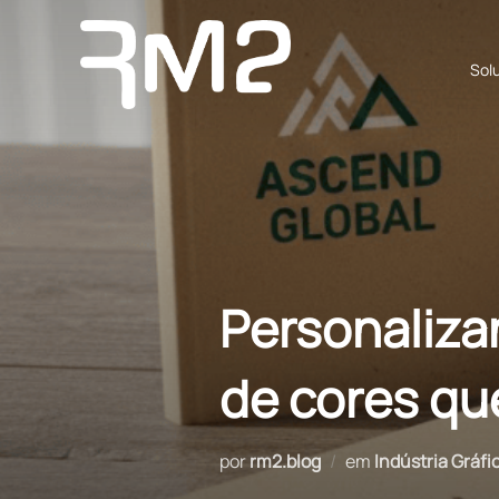
Pular
para
Sol
o
conteúdo
Personaliza
de cores q
por
rm2.blog
em
Indústria Gráfi