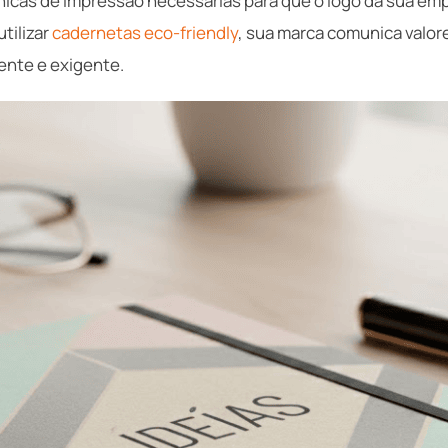
icas de impressão necessárias para que o logo da sua em
utilizar
cadernetas eco-friendly
, sua marca comunica valor
ente e exigente.