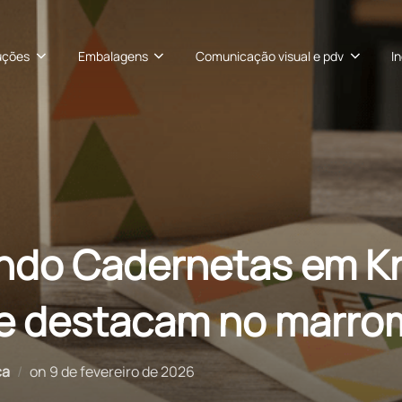
uções
Embalagens
Comunicação visual e pdv
I
ndo Cadernetas em Kr
ue destacam no marro
Postado
ca
on
9 de fevereiro de 2026
em