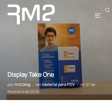
Pular
para
Pesquisar
ALTERN
o
por:
conteúdo
Display Take One
Postado
por
rm2.blog
em
Material para PDV
on
27 de
em
fevereiro de 2026