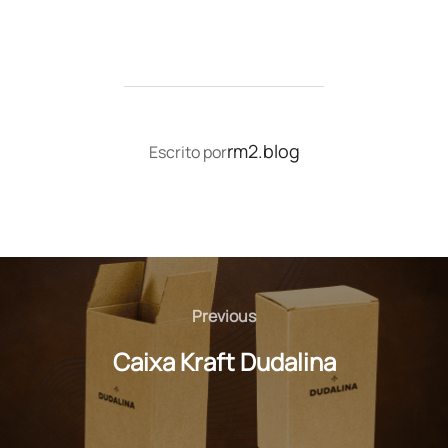
AUTOR DO POST
rm2.blog
Escrito por
Navegação
de
Previous
Previous
Post
Caixa Kraft Dudalina