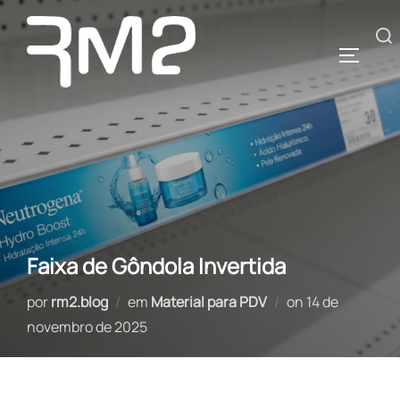
Pular
para
Pesquisar
ALTERN
o
por:
conteúdo
Faixa de Gôndola Invertida
Postado
por
rm2.blog
em
Material para PDV
on
14 de
em
novembro de 2025